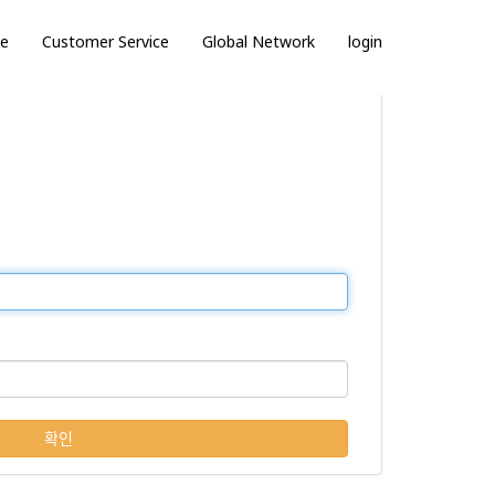
ce
Customer Service
Global Network
login
확인